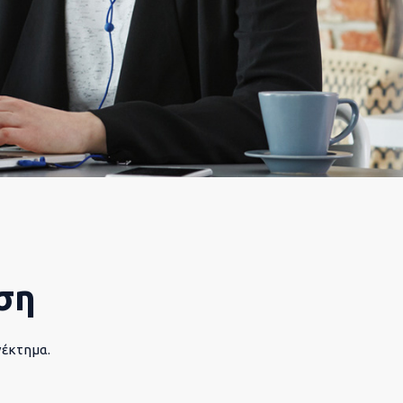
ση
νέκτημα.