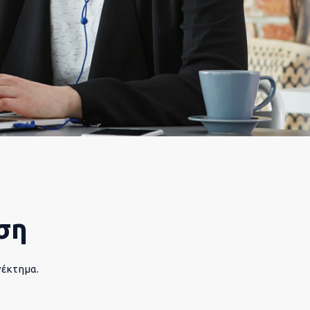
ση
νέκτημα.