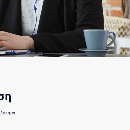
ση
νέκτημα.