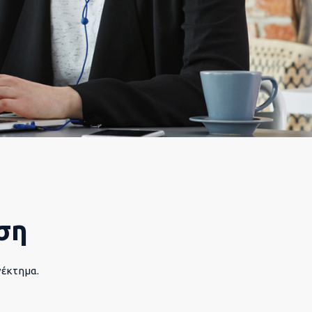
ση
νέκτημα.