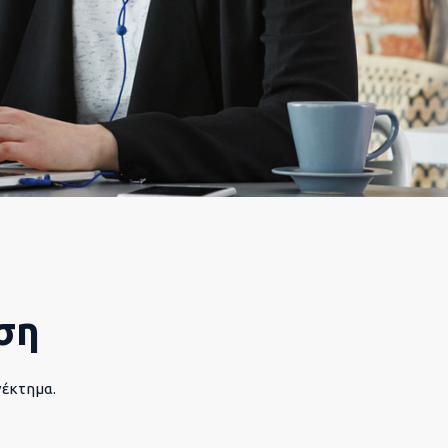
ση
νέκτημα.