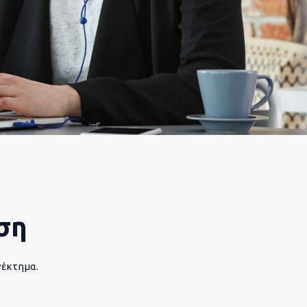
ση
νέκτημα.