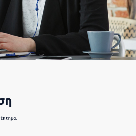
ση
νέκτημα.