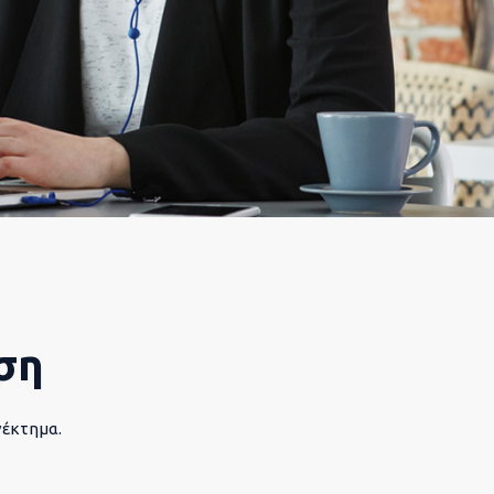
ση
νέκτημα.