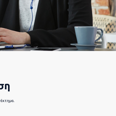
ση
νέκτημα.