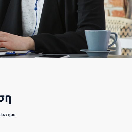
ση
νέκτημα.