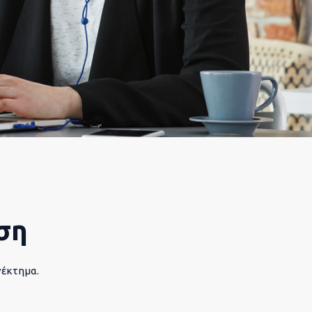
ση
νέκτημα.