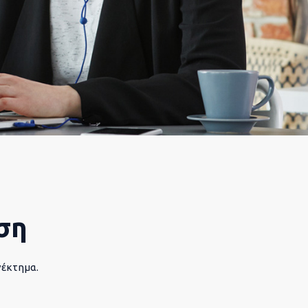
ση
νέκτημα.