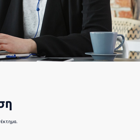
ση
νέκτημα.