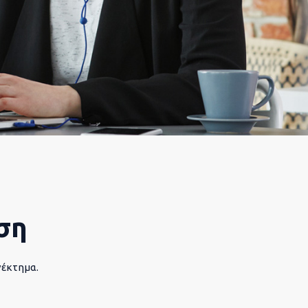
ση
νέκτημα.