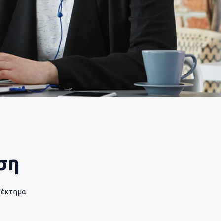
ση
νέκτημα.