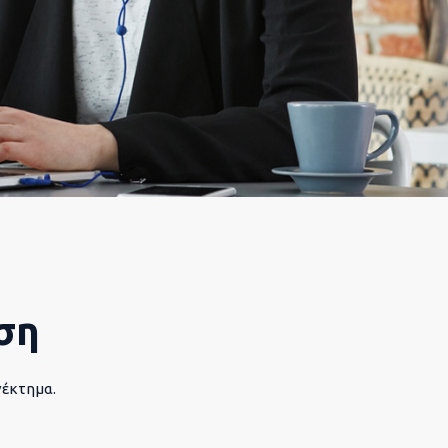
ση
νέκτημα.