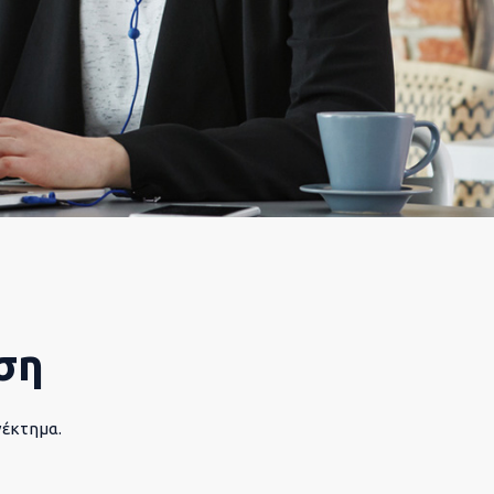
ση
νέκτημα.