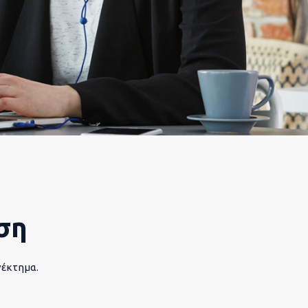
ση
νέκτημα.