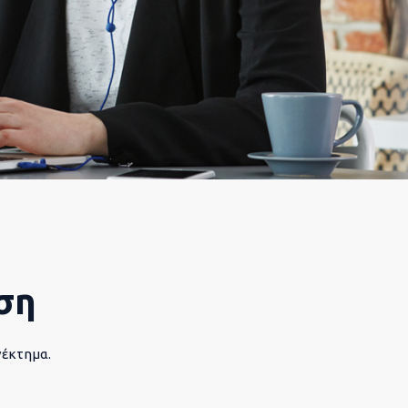
ση
νέκτημα.