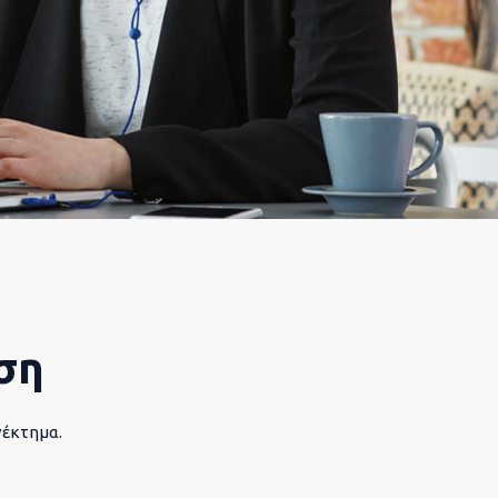
ση
νέκτημα.